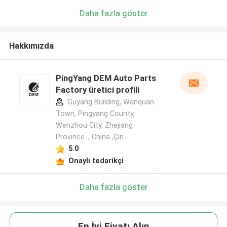
Daha fazla göster
Hakkımızda
PingYang DEM Auto Parts
Factory üretici profili
Guyang Building, Wanquan
Town, Pingyang County,
Wenzhou City, Zhejiang
Province，China ,Çin
5.0
Onaylı tedarikçi
Daha fazla göster
En İyi Fiyatı Alın