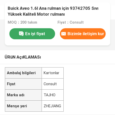
Buick Aveo 1.6l Ana rulman için 93742705 Sıvı
Yüksek Kaliteli Motor rulmanı
MOQ：200 takım
Fiyat：Consult
En iyi fiyat
Bizimle iletişim kur
ÜRüN AçıKLAMASı
Ambalaj bilgileri
Kartonlar
Fiyat
Consult
Marka adı
TAJHO
Menşe yeri
ZHEJIANG