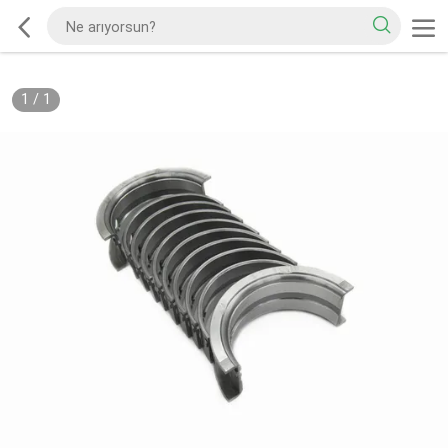
1
/
1