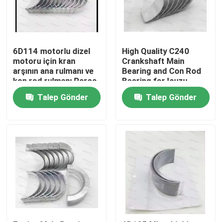
6D114 motorlu dizel
High Quality C240
motoru için kran
Crankshaft Main
arşının ana rulmanı ve
Bearing and Con Rod
kon rod rulmanı Parça
Bearing for Isuzu
3950661 3945918
Motor Diesel Engine
Talep Gönder
Talep Gönder
Part
Evde
Ürün
Videolar