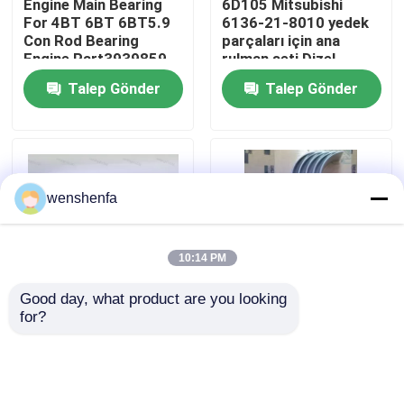
Engine Main Bearing
6D105 Mitsubishi
For 4BT 6BT 6BT5.9
6136-21-8010 yedek
Con Rod Bearing
parçaları için ana
Bizim Hakkımızda
Engine Part3939859
rulman seti Dizel
3802070
motor rulmanları
Talep Gönder
Talep Gönder
Fabrika turu
Kalite Kontrolü
wenshenfa
Bizimle İletişim
10:14 PM
Haberler
Good day, what product are you looking 
for?
Yüksek Kaliteli D13
Otomobil Motor
Davalar
Krank Aşı Ana Lageri
Parçaları Ana rulman
ve Volvo Motor Dizel
Toyota 1rz/1nz/2nz
Motoru için Kon Çubuk
M703A2 M723A
Lageri Parça
R723A için Conrod
MOTOR ANA YATAKLAMA
Talep Gönder
Talep Gönder